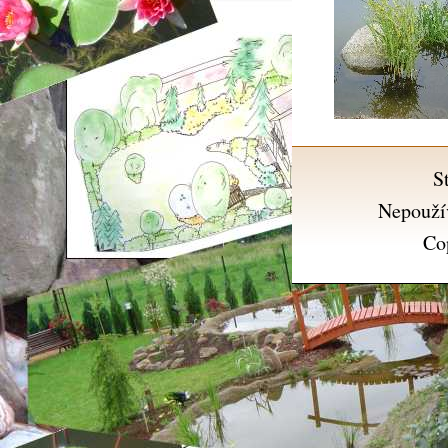
S
Nepouží
Co