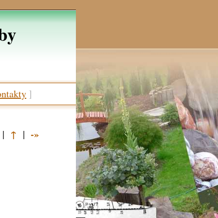
žby
ntakty
]
↑
-»
|
|