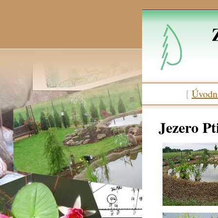
[
Úvodní
Jezero Pt