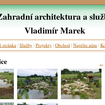
Zahradní architektura a slu
Vladimír Marek
 stránka
|
Služby
|
Projekty
|
Obchod
|
Napište nám
|
Ko
ice
«-