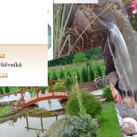
cz
vštěvníků
.cz