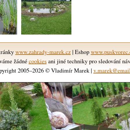
tránky
www.zahrady-marek.cz
| Eshop
www.puskvorec.
váme žádné
cookies
ani jiné techniky pro sledování ná
pyright 2005–2026 © Vladimír Marek |
v.marek@email