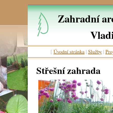
Zahradní arc
Vlad
[
Úvodní stránka
|
Služby
|
Pro
Střešní zahrada