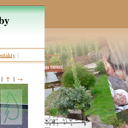
žby
ntakty
]
↑
-»
|
|