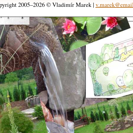
pyright 2005–2026 © Vladimír Marek |
v.marek@email