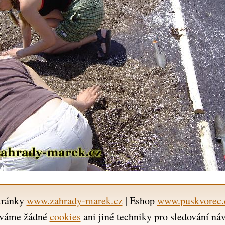
tránky
www.zahrady-marek.cz
| Eshop
www.puskvorec.
váme žádné
cookies
ani jiné techniky pro sledování ná