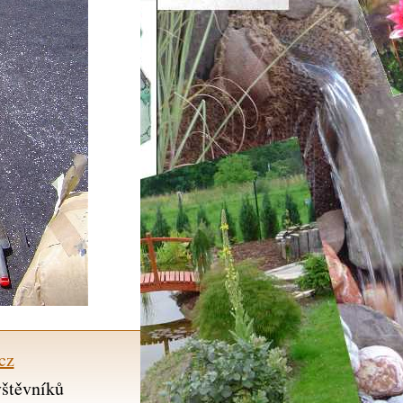
cz
vštěvníků