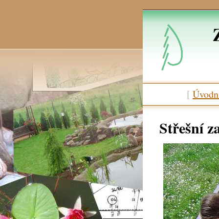
[
Úvodní
Střešní z