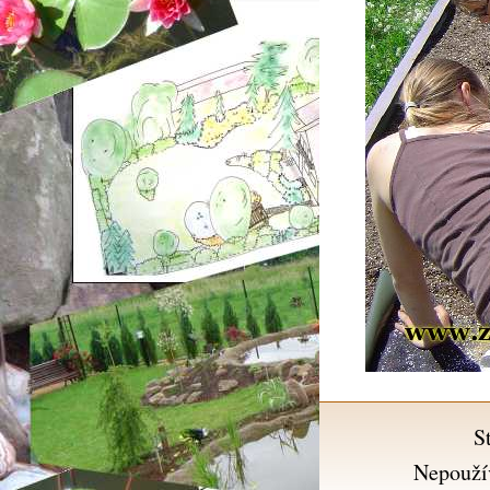
S
Nepouží