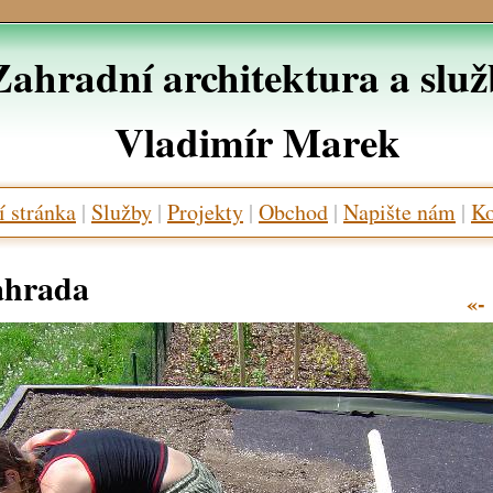
Zahradní architektura a slu
Vladimír Marek
 stránka
|
Služby
|
Projekty
|
Obchod
|
Napište nám
|
Ko
ahrada
«-