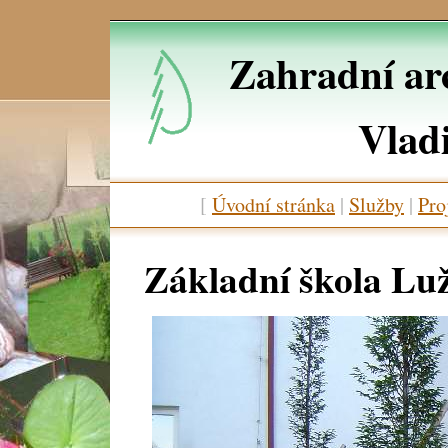
Zahradní arc
Vlad
[
Úvodní stránka
|
Služby
|
Pro
Základní škola Lu