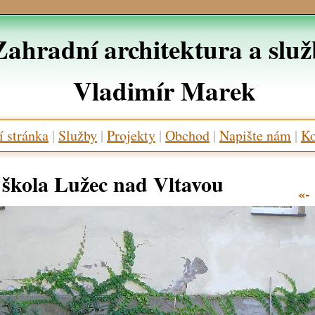
Zahradní architektura a slu
Vladimír Marek
 stránka
|
Služby
|
Projekty
|
Obchod
|
Napište nám
|
Ko
 škola Lužec nad Vltavou
«-