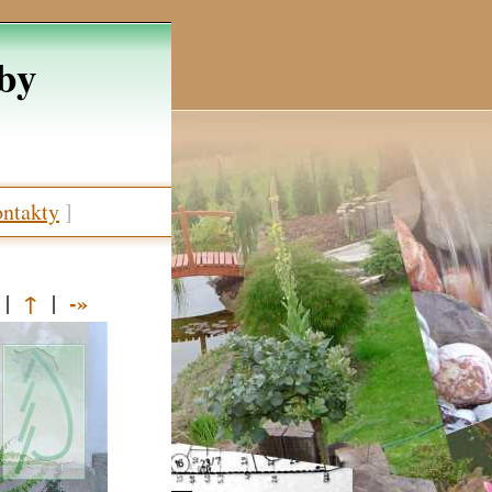
žby
ntakty
]
↑
-»
|
|