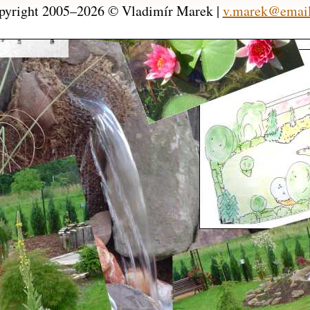
pyright 2005–2026 © Vladimír Marek |
v.marek@email