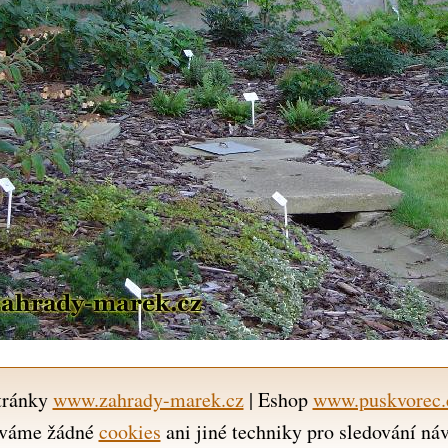
tránky
www.zahrady-marek.cz
| Eshop
www.puskvorec.
váme žádné
cookies
ani jiné techniky pro sledování ná