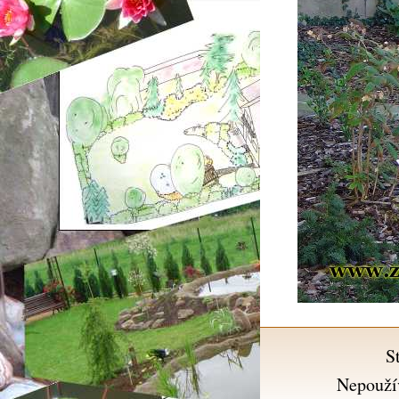
S
Nepouží