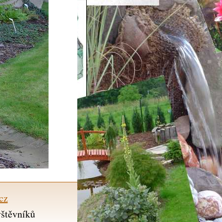
cz
vštěvníků