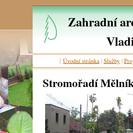
Zahradní arc
Vlad
[
Úvodní stránka
|
Služby
|
Pro
Stromořadí Mělník