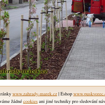
tránky
www.zahrady-marek.cz
| Eshop
www.puskvorec.
váme žádné
cookies
ani jiné techniky pro sledování ná