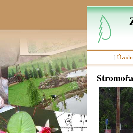
[
Úvodní
Stromořa