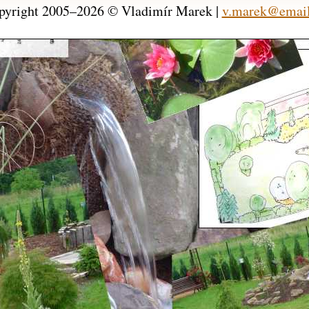
pyright 2005–2026 © Vladimír Marek |
v.marek@email