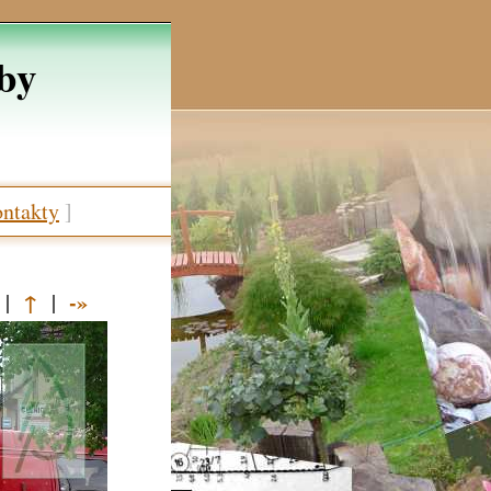
žby
ntakty
]
↑
-»
|
|