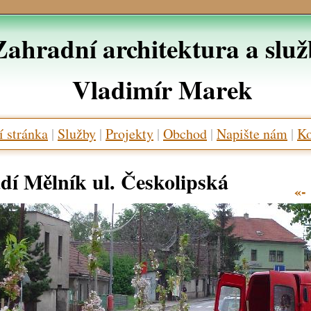
Zahradní architektura a slu
Vladimír Marek
 stránka
|
Služby
|
Projekty
|
Obchod
|
Napište nám
|
Ko
dí Mělník ul. Českolipská
«-