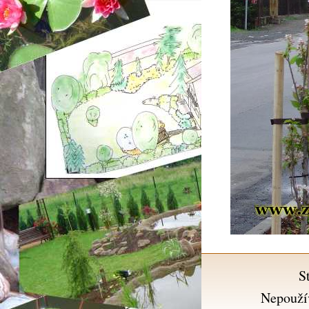
S
Nepouží