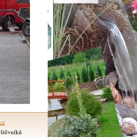
cz
vštěvníků