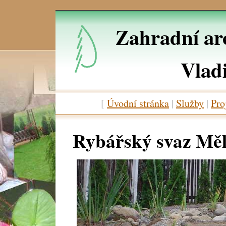
Zahradní arc
Vlad
[
Úvodní stránka
|
Služby
|
Pro
Rybářský svaz Měl