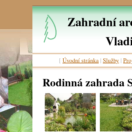
Zahradní arc
Vlad
[
Úvodní stránka
|
Služby
|
Pro
Rodinná zahrada 