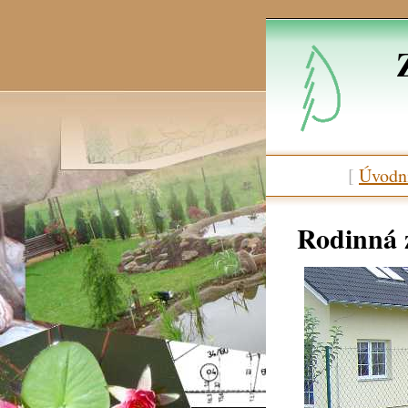
[
Úvodní
Rodinná 