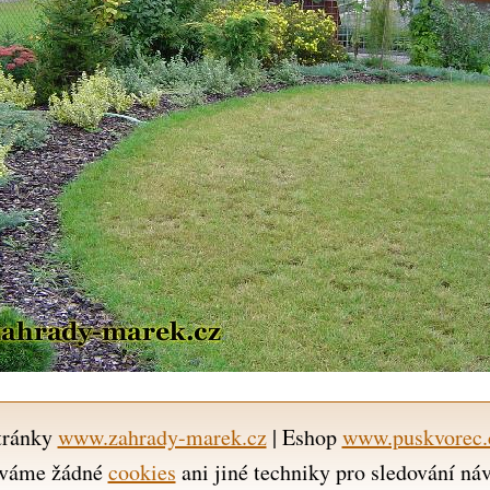
tránky
www.zahrady-marek.cz
| Eshop
www.puskvorec.
váme žádné
cookies
ani jiné techniky pro sledování ná