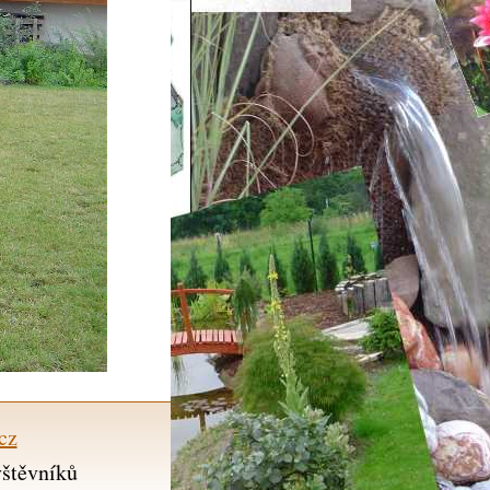
cz
vštěvníků