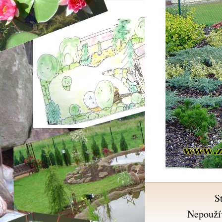
S
Nepouží