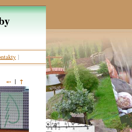
žby
ntakty
]
«-
↑
|