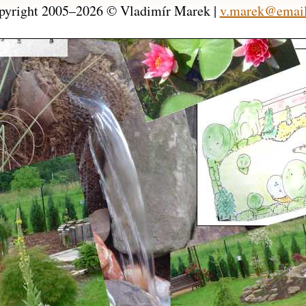
pyright 2005–2026 © Vladimír Marek |
v.marek@email