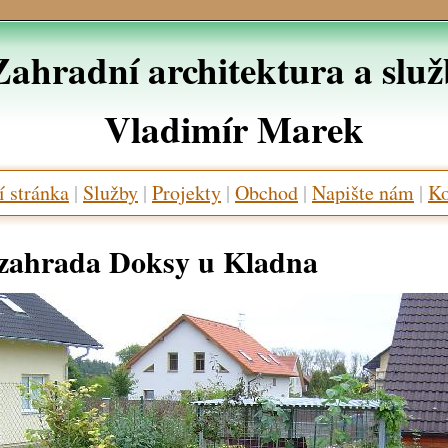
Zahradní architektura a slu
Vladimír Marek
 stránka
|
Služby
|
Projekty
|
Obchod
|
Napište nám
|
Ko
zahrada Doksy u Kladna