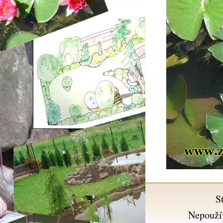
S
Nepouží