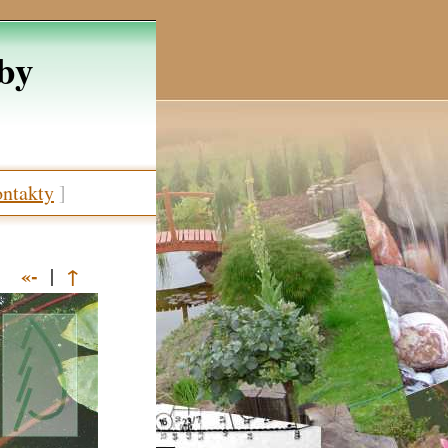
žby
ntakty
]
«-
↑
|