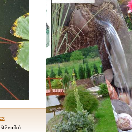
cz
vštěvníků