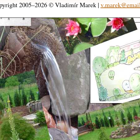
pyright 2005–2026 © Vladimír Marek |
v.marek@email