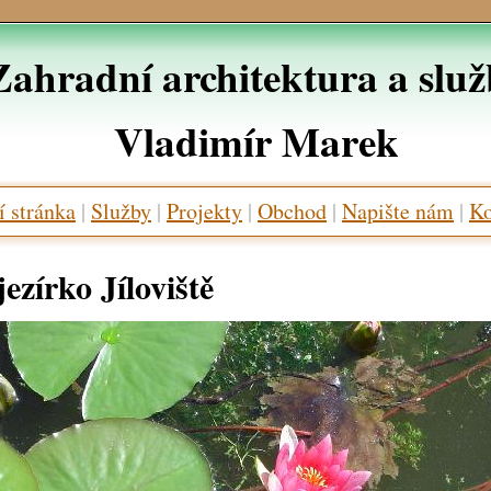
Zahradní architektura a slu
Vladimír Marek
 stránka
|
Služby
|
Projekty
|
Obchod
|
Napište nám
|
Ko
ezírko Jíloviště