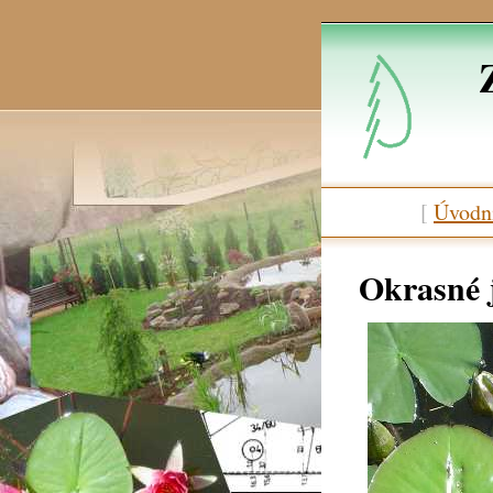
[
Úvodní
Okrasné j