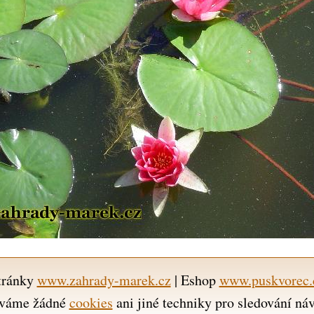
tránky
www.zahrady-marek.cz
| Eshop
www.puskvorec.
váme žádné
cookies
ani jiné techniky pro sledování ná