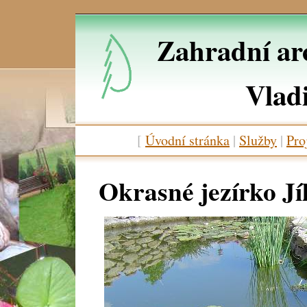
Zahradní arc
Vlad
[
Úvodní stránka
|
Služby
|
Pro
Okrasné jezírko Jíl