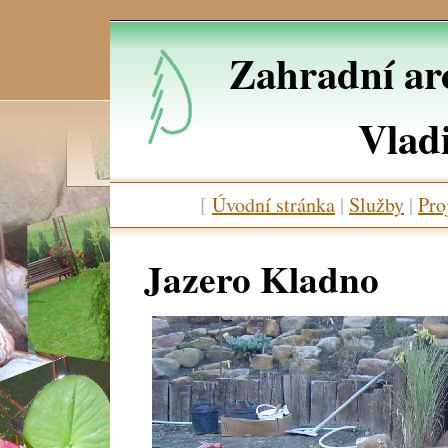
Zahradní arc
Vlad
[
Úvodní stránka
|
Služby
|
Pro
Jazero Kladno