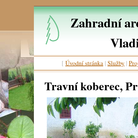
Zahradní arc
Vlad
[
Úvodní stránka
|
Služby
|
Pro
Travní koberec, Pr