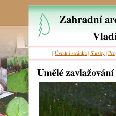
Zahradní arc
Vlad
[
Úvodní stránka
|
Služby
|
Pro
Umělé zavlažování