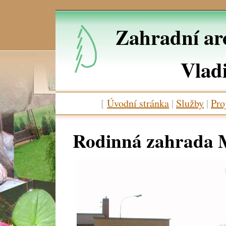
Zahradní arc
Vlad
[
Úvodní stránka
|
Služby
|
Pro
Rodinná zahrada 