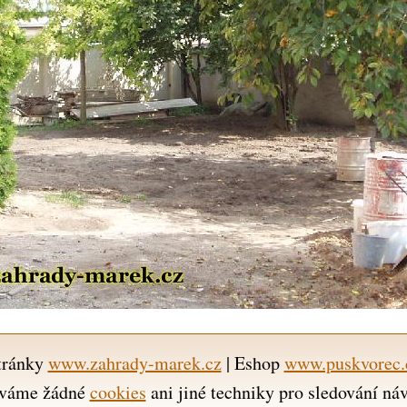
tránky
www.zahrady-marek.cz
| Eshop
www.puskvorec.
váme žádné
cookies
ani jiné techniky pro sledování ná