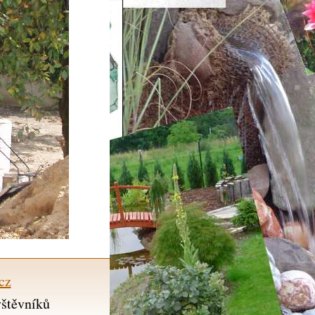
cz
vštěvníků