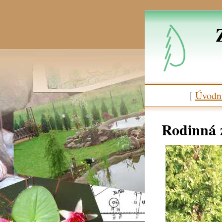
[
Úvodní
Rodinná 