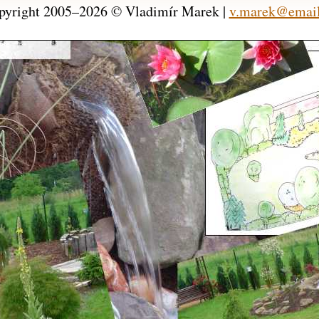
pyright 2005–2026 © Vladimír Marek |
v.marek@email