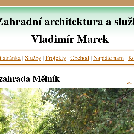
Zahradní architektura a slu
Vladimír Marek
 stránka
|
Služby
|
Projekty
|
Obchod
|
Napište nám
|
Ko
zahrada Mělník
«-