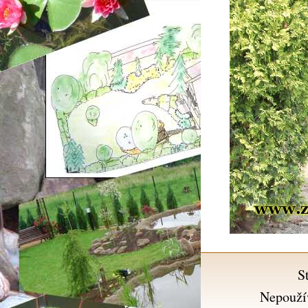
S
Nepouží