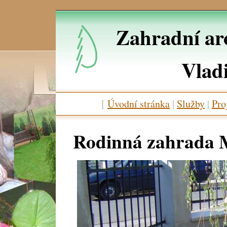
Zahradní arc
Vlad
[
Úvodní stránka
|
Služby
|
Pro
Rodinná zahrada 