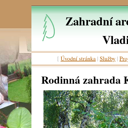
Zahradní arc
Vlad
[
Úvodní stránka
|
Služby
|
Pro
Rodinná zahrada 