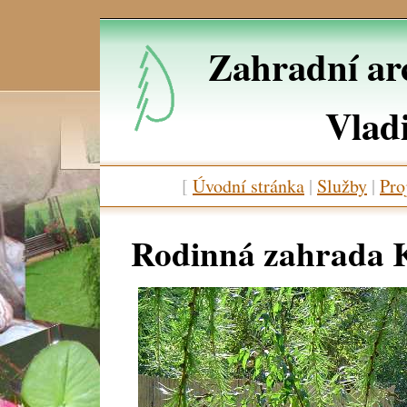
Zahradní arc
Vlad
[
Úvodní stránka
|
Služby
|
Pro
Rodinná zahrada 