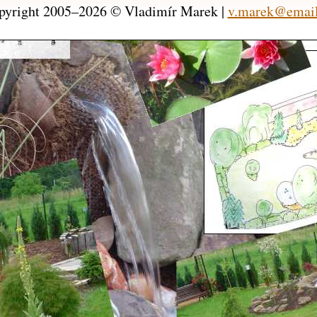
pyright 2005–2026 © Vladimír Marek |
v.marek@email