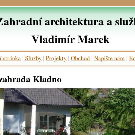
Zahradní architektura a slu
Vladimír Marek
 stránka
|
Služby
|
Projekty
|
Obchod
|
Napište nám
|
Ko
zahrada Kladno