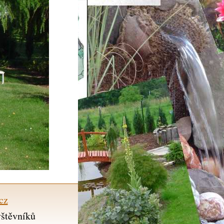
cz
vštěvníků