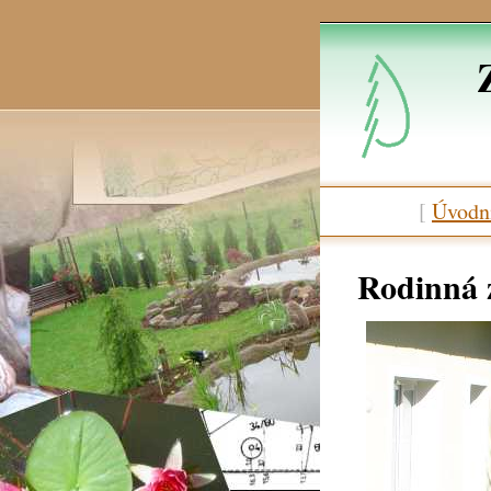
[
Úvodní
Rodinná 