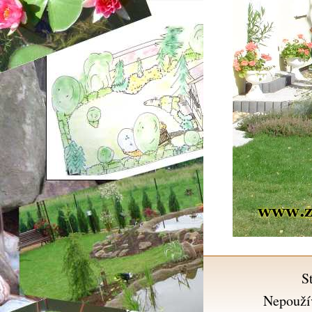
S
Nepouží