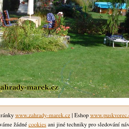
tránky
www.zahrady-marek.cz
| Eshop
www.puskvorec.
váme žádné
cookies
ani jiné techniky pro sledování ná