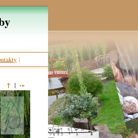
žby
ntakty
]
↑
-»
|