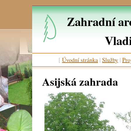
Zahradní arc
Vlad
[
Úvodní stránka
|
Služby
|
Pro
Asijská zahrada